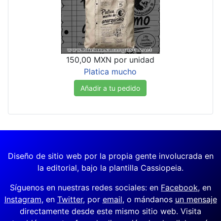
150,00 MXN
por unidad
Platica mucho
Añadir a tu pedido
Diseño de sitio web por la propia gente involucrada en
la editorial, bajo la plantilla Cassiopeia.
Síguenos en nuestras redes sociales: en
Facebook
, en
Instagram
, en
Twitter
, por
email
, o mándanos
un mensaje
directamente desde este mismo sitio web. Visita