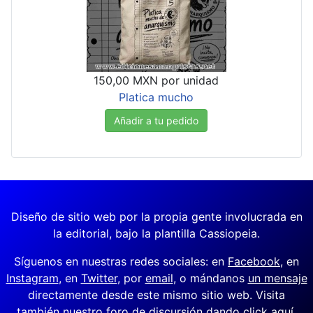
150,00 MXN
por unidad
Platica mucho
Añadir a tu pedido
Diseño de sitio web por la propia gente involucrada en
la editorial, bajo la plantilla Cassiopeia.
Síguenos en nuestras redes sociales: en
Facebook
, en
Instagram
, en
Twitter
, por
email
, o mándanos
un mensaje
directamente desde este mismo sitio web. Visita
también nuestro foro de discursión dando
click aquí
.