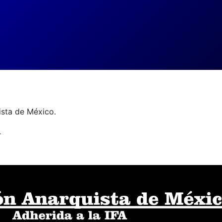
ista de México.
.