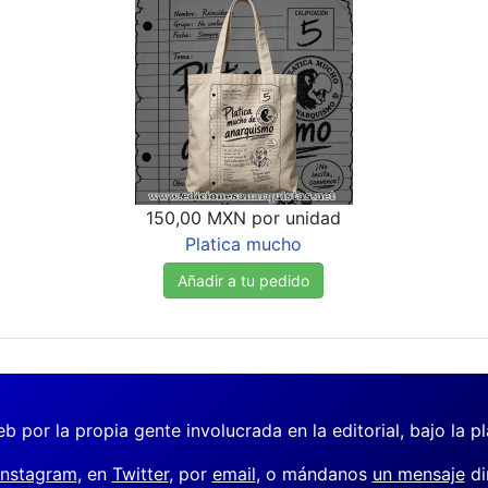
150,00 MXN
por unidad
Platica mucho
Añadir a tu pedido
b por la propia gente involucrada en la editorial, bajo la pl
Instagram
, en
Twitter
, por
email
, o mándanos
un mensaje
di